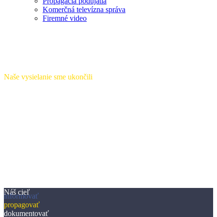
Propagácia podujatia
Komerčná televízna správa
Firemné video
Vaša Regionálna televízia
Naše vysielanie sme ukončili
Náš cieľ
informovať
propagovať
dokumentovať