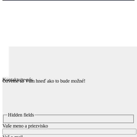
Kontaktujte nás
Ozveme sa Vám hneď ako to bude možné!
Hidden fields
Vaše meno a priezvisko