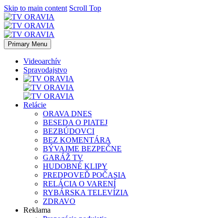
Skip to main content
Scroll Top
Primary Menu
Videoarchív
Spravodajstvo
Relácie
ORAVA DNES
BESEDA O PIATEJ
BEZBÚDOVCI
BEZ KOMENTÁRA
BÝVAJME BEZPEČNE
GARÁŽ TV
HUDOBNÉ KLIPY
PREDPOVEĎ POČASIA
RELÁCIA O VARENÍ
RYBÁRSKA TELEVÍZIA
ZDRAVO
Reklama